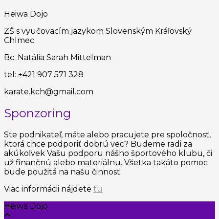
Heiwa Dojo
ZŠ s vyučovacím jazykom Slovenským Kráľovský
Chlmec
Bc. Natália Sarah Mittelman
tel: +421 907 571 328
karate.kch@gmail.com
Sponzoring
Ste podnikateľ, máte alebo pracujete pre spoločnosť,
ktorá chce podporiť dobrú vec? Budeme radi za
akúkoľvek Vašu podporu nášho športového klubu, či
už finančnú alebo materiálnu. Všetka takáto pomoc
bude použitá na našu činnosť.
Viac informácii nájdete
tu
Heiwa Dojo