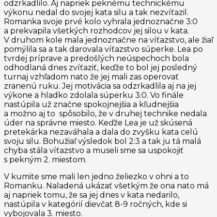
odzrkadlilo. Aj napriek peknému technickému
výkonu nedal do svojej kata silu a tak nezvíťazil.
Romanka svoje prvé kolo vyhrala jednoznačne 3:0
a prekvapila všetkých rozhodcov jej silou v kata.
V druhom kole mala jednoznačne na víťazstvo, ale žiaľ
pomýlila sa a tak darovala víťazstvo súperke. Lea po
tvrdej príprave a predošlých neúspechoch bola
odhodlaná dnes zvíťaziť, keďže to bol jej posledný
turnaj vzhľadom nato že jej mali zas operovať
zranenú ruku. Jej motivácia sa odzrkadlila aj na jej
výkone a hladko zdolala súperku 3:0. Vo finále
nastúpila už značne spokojnejšia a kľudnejšia
a možno aj to spôsobilo, že v druhej technike nedala
úder na správne miesto. Keďže Lea je už skúsená
pretekárka nezaváhala a dala do zvyšku kata celú
svoju silu. Bohužiaľ výsledok bol 2:3 a tak ju tá malá
chyba stála víťazstvo a museli sme sa uspokojiť
s pekným 2. miestom.
V kumite sme mali len jedno želiezko v ohni a to
Romanku. Naladená ukázať všetkým že ona nato má
aj napriek tomu, že sa jej dnes v kata nedarilo,
nastúpila v kategórií dievčat 8-9 ročných, kde si
vybojovala 3. miesto.