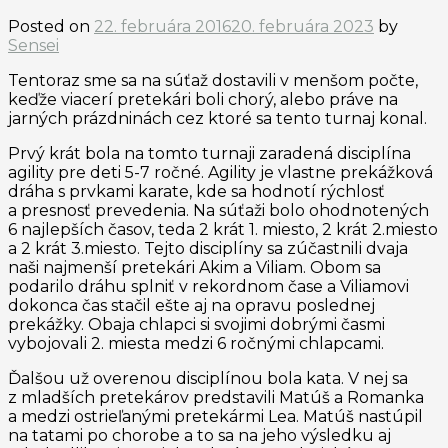
Posted on
22. februára 2016
20. februára 2023
by
Sensei
Tentoraz sme sa na súťaž dostavili v menšom počte,
keďže viacerí pretekári boli chorý, alebo práve na
jarných prázdninách cez ktoré sa tento turnaj konal.
Prvý krát bola na tomto turnaji zaradená disciplína
agility pre deti 5-7 ročné. Agility je vlastne prekážková
dráha s prvkami karate, kde sa hodnotí rýchlosť
a presnosť prevedenia. Na súťaži bolo ohodnotených
6 najlepších časov, teda 2 krát 1. miesto, 2 krát 2.miesto
a 2 krát 3.miesto. Tejto disciplíny sa zúčastnili dvaja
naši najmenší pretekári Akim a Viliam. Obom sa
podarilo dráhu splniť v rekordnom čase a Viliamovi
dokonca čas stačil ešte aj na opravu poslednej
prekážky. Obaja chlapci si svojimi dobrými časmi
vybojovali 2. miesta medzi 6 ročnými chlapcami.
Ďalšou už overenou disciplínou bola kata. V nej sa
z mladších pretekárov predstavili Matúš a Romanka
a medzi ostrieľanými pretekármi Lea. Matúš nastúpil
na tatami po chorobe a to sa na jeho výsledku aj