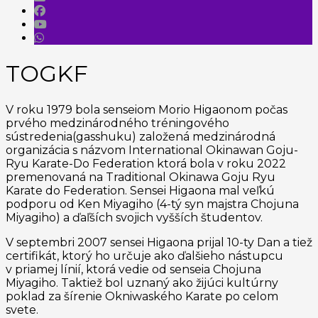
TOGKF
V roku 1979 bola senseiom Morio Higaonom počas
prvého medzinárodného tréningového
sústredenia(gasshuku) založená medzinárodná
organizácia s názvom International Okinawan Goju-
Ryu Karate-Do Federation ktorá bola v roku 2022
premenovaná na Traditional Okinawa Goju Ryu
Karate do Federation. Sensei Higaona mal veľkú
podporu od Ken Miyagiho (4-tý syn majstra Chojuna
Miyagiho) a ďaľších svojich vyšších študentov.
V septembri 2007 sensei Higaona prijal 10-ty Dan a tiež
certifikát, ktorý ho určuje ako ďalšieho nástupcu
v priamej línií, ktorá vedie od senseia Chojuna
Miyagiho. Taktiež bol uznaný ako žijúci kultúrny
poklad za šírenie Okniwaského Karate po celom
svete.