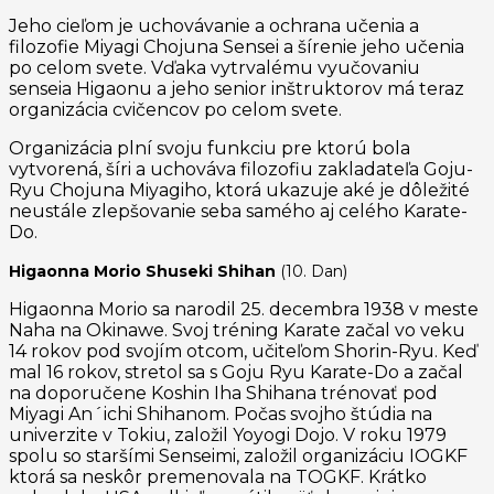
Jeho cieľom je uchovávanie a ochrana učenia a
filozofie Miyagi Chojuna Sensei a šírenie jeho učenia
po celom svete. Vďaka vytrvalému vyučovaniu
senseia Higaonu a jeho senior inštruktorov má teraz
organizácia cvičencov po celom svete.
Organizácia plní svoju funkciu pre ktorú bola
vytvorená, šíri a uchováva filozofiu zakladateľa Goju-
Ryu Chojuna Miyagiho, ktorá ukazuje aké je dôležité
neustále zlepšovanie seba samého aj celého Karate-
Do.
Higaonna Morio Shuseki Shihan
(10. Dan)
Higaonna Morio sa narodil 25. decembra 1938 v meste
Naha na Okinawe. Svoj tréning Karate začal vo veku
14 rokov pod svojím otcom, učiteľom Shorin-Ryu. Keď
mal 16 rokov, stretol sa s Goju Ryu Karate-Do a začal
na doporučene Koshin Iha Shihana trénovať pod
Miyagi An´ichi Shihanom. Počas svojho štúdia na
univerzite v Tokiu, založil Yoyogi Dojo. V roku 1979
spolu so staršími Senseimi, založil organizáciu IOGKF
ktorá sa neskôr premenovala na TOGKF. Krátko