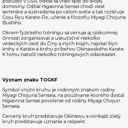
pobudol v USA, odkiaľ sa vrátil späť do svojej
domoviny. Odtiaľ Higaonna Sensei chodí viesť
semináre a sústredenia po celom svete a tak rozširuje
Goju Ryu Karate-Do, učenie a filozofiu Miyagi Chojuna
Bushiho.
Okrem fyzického tréningu sa venuje aj výskumnej
činnosti zorganizoval a uskutočnil niekoľko
vedeckých ciest do Číny a iných krajín, napísal štyri
knihy o Karate a knihu príbehov Okinawského Karate.
K tomu natočil niekoľko tréningových videokaziet.
Význam znaku TOGKF
Symbol vnútri kruhu je rodinným znakom rodiny
Miyagi Chojuna Senseia, na používanie ktorého dostal
Higaonna Sensei povolenie od rodiny Miyagi Chojun
Senseia.
Červený kruh predstavuje Okinawu a vonkajší zlatý
kruh predstavuje uznanie a rešpekt.