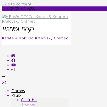
Skip to content
Tel: 0907 571 328
HEIWA DOJO
Karate & Kobudo Kráľovský Chlmec
Domov
Klub
O klube
Tréneri