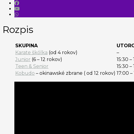
Rozpis
SKUPINA
UTOR
Karate škólka
(od 4 rokov)
–
Junior
(6 – 12 rokov)
15:30 –
Teen & Senior
15:30 –
Kobudo
– okinawské zbrane ( od 12 rokov)
17:00 –