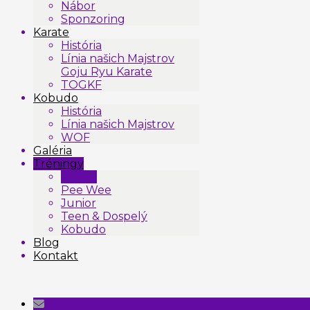
Nábor
Sponzoring
Karate
História
Línia našich Majstrov
Goju Ryu Karate
TOGKF
Kobudo
História
Línia našich Majstrov
WOF
Galéria
Tréningy
Rozpis
Pee Wee
Junior
Teen & Dospelý
Kobudo
Blog
Kontakt