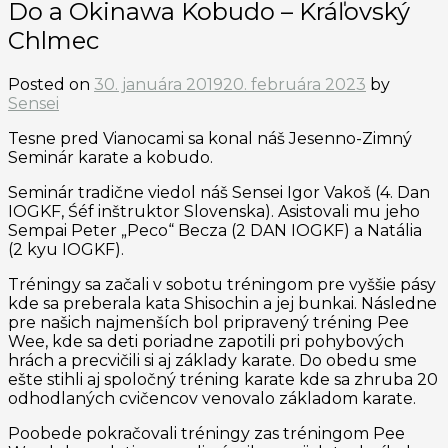
Do a Okinawa Kobudo – Kráľovský
Chlmec
Posted on
30. januára 2019
20. februára 2023
by
Sensei
Tesne pred Vianocami sa konal náš Jesenno-Zimný
Seminár karate a kobudo.
Seminár tradične viedol náš Sensei Igor Vakoš (4. Dan
IOGKF, Śéf inštruktor Slovenska). Asistovali mu jeho
Sempai Peter „Peco“ Becza (2 DAN IOGKF) a Natália
(2 kyu IOGKF).
Tréningy sa začali v sobotu tréningom pre vyššie pásy
kde sa preberala kata Shisochin a jej bunkai. Následne
pre našich najmenších bol pripravený tréning Pee
Wee, kde sa deti poriadne zapotili pri pohybových
hrách a precvičili si aj základy karate. Do obedu sme
ešte stihli aj spoločný tréning karate kde sa zhruba 20
odhodlaných cvičencov venovalo základom karate.
Poobede pokračovali tréningy zas tréningom Pee