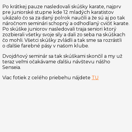
Po krátkej pauze nasledovali skúšky karate, najprv
pre juniorské stupne kde 12 mladých karatistov
ukázalo čo sa za daný polrok naučili a že sú aj po tak
náročnom seminári schopný a odhodlaný cvičiť karate.
Po skúške juniorov nasledovali traja seniori ktorý
zozbierali všetky svoje sily a dali zo seba na skúškach
čo mohli. Všetci skúšky zvládli a tak sme sa rozrástli
o ďalšie farebné pásy v našom klube.
Dvojdňový seminár sa tak skúškami skončil a my už
teraz veľmi očakávame ďalšiu návštevu nášho
Senseia.
Viac fotiek z celého priebehu nájdete
TU