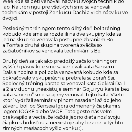
Wee kde sa deti venovali nácviku svojich techník do
láp. Na tréningu pre všetkých sme sa venovali
technikám v postoji Zenkucu Dachi a v ich nácviku vo
dvojici.
Posledným tréningom tento dlhý deň bol tréning
kobudo kde sme sa rozdelili na dve skupiny kde sa
jedna skupina venovala postupne zbraniam Bo
a Tonfa a druhá skupina tvorená zväčša so
začiatočníkov sa venovala technikám s Bo.
Druhý deň sa tak ako predošlý začalo tréningom
vyšších pásov kde sme sa venovali kata Sanseru.
Ďalšia hodina a pol bola venovaná kobudo kde sa
pokračovalo v skupinách a prebrala sa zbraň Sai.
Spoločný tréning karate sa venoval kata Gekisai Dai 1
a 2 a v duchu „neexistuje seminár Goju ryu karate bez
kata sanchin“ sme sa aj my venovali tejto kata. Všetci
ktorí vydržali seminár v plnom nasadení až do jeho
záveru boli od Senseia Igora odmenený čiapkami s
logom IOGKF alebo WOF. Toto gesto nás veľmi
prekvapilo a vecte, že každé jedno dieťa nosí svoju
čiapku s hrdosťou a neexistuje aby bez nej v týchto
zimných mesiacoch vyšlo vonku :).