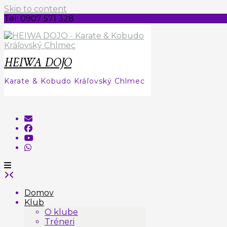
Skip to content
Tel: 0907 571 328
HEIWA DOJO
Karate & Kobudo Kráľovský Chlmec
Domov
Klub
O klube
Tréneri