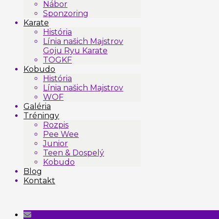
Nábor
Sponzoring
Karate
História
Línia našich Majstrov
Goju Ryu Karate
TOGKF
Kobudo
História
Línia našich Majstrov
WOF
Galéria
Tréningy
Rozpis
Pee Wee
Junior
Teen & Dospelý
Kobudo
Blog
Kontakt